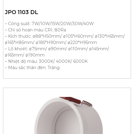
JPO 1103 DL
– Công suất: 7W/10W/15W/20W/30W/40W
– Chỉ số hoàn màu CRI: 80Ra
– Kích thước: ø88*H50mm/ ø105*H60mm/ ø130*H65mm/
ø165*H85mm/ ø185*H90mm/ ø220*H95mm
– Lỗ khoét: ø75mm/ ø90mm/ ø110mm/ ø145mm/
ø165mm/ ø190mm
– Nhiệt độ màu: 3000K/ 4000K/ 6000K
– Màu sắc thân đèn: Trắng