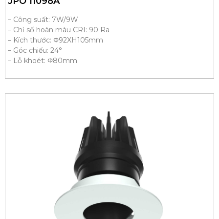
JPO 11098A
– Công suất: 7W/9W
– Chỉ số hoàn màu CRI: 90 Ra
– Kích thước: Φ92XH105mm
– Góc chiếu: 24°
– Lỗ khoét: Φ80mm