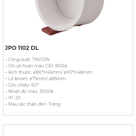
JPO 1102 DL
– Công suất: 7W/12W
– Chỉ số hoàn màu CRI: 80Ra
– Kích thước: ø80*H45mm/ ø90*H48mm
– Lỗ khoét: ø75mm/ ø85mm
– Góc chiếu: 60°
– Nhiệt độ màu: 3000k
– IP: 20
– Màu sắc thân đèn: Trắng