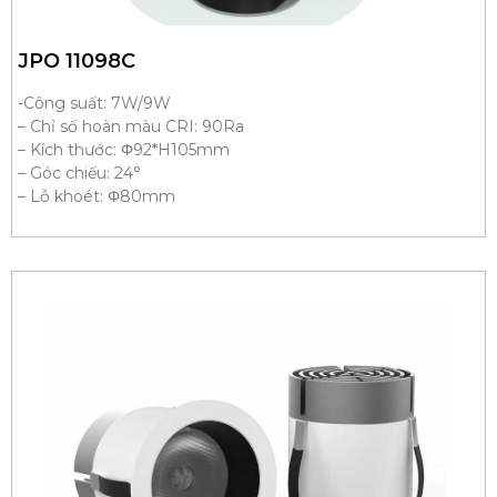
JPO 11098C
-Công suất: 7W/9W
– Chỉ số hoàn màu CRI: 90Ra
– Kích thước: Φ92*H105mm
– Góc chiếu: 24°
– Lỗ khoét: Φ80mm