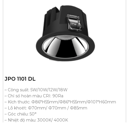
JPO 1101 DL
– Công suất: 5W/10W/12W/18W
– Chỉ số hoàn màu CRI: 90Ra
– Kích thước: Ф86*H55mm/Ф86*H55mm/Ф101*H60mm
– Lỗ khoét: Ф70mm/ Ф70mm / Ф85mm
– Góc chiếu: 50°
– Nhiệt độ màu: 3000K/ 4000K
– Màu sắc thân đèn: Đen