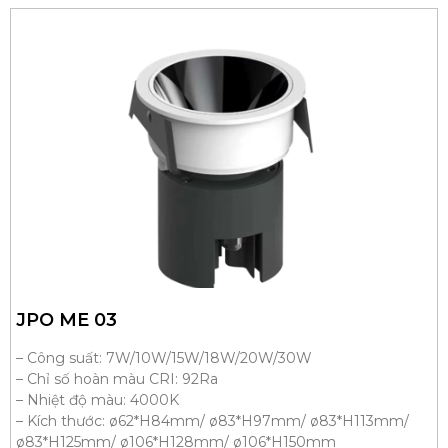
JPO ME 03
– Công suất: 7W/10W/15W/18W/20W/30W
– Chỉ số hoàn màu CRI: 92Ra
– Nhiệt độ màu: 4000K
– Kích thước: ø62*H84mm/ ø83*H97mm/ ø83*H113mm/
ø83*H125mm/ ø106*H128mm/ ø106*H150mm