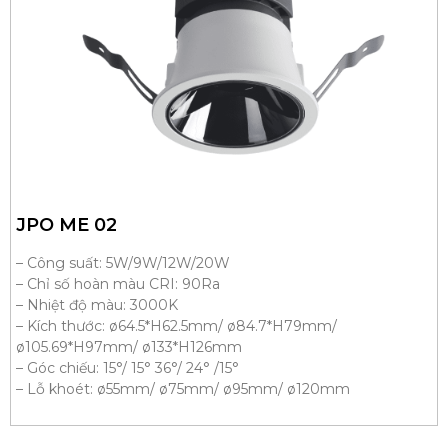
JPO ME 02
– Công suất: 5W/9W/12W/20W
– Chỉ số hoàn màu CRI: 90Ra
– Nhiệt độ màu: 3000K
– Kích thước: ø64.5*H62.5mm/ ø84.7*H79mm/
ø105.69*H97mm/ ø133*H126mm
– Góc chiếu: 15°/ 15° 36°/ 24° /15°
– Lỗ khoét: ø55mm/ ø75mm/ ø95mm/ ø120mm