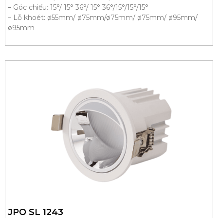
– Góc chiếu: 15°/ 15° 36°/ 15° 36°/15°/15°/15°
– Lỗ khoét: ø55mm/ ø75mm/ø75mm/ ø75mm/ ø95mm/
ø95mm
JPO SL 1243