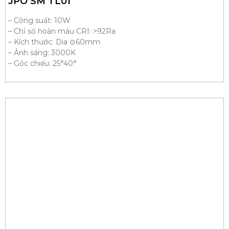
JPO SM TL01
– Công suất: 10W
– Chỉ số hoàn màu CRI: >92Ra
– Kích thước: Dia ⊙60mm
– Ánh sáng: 3000K
– Góc chiếu: 25°40°