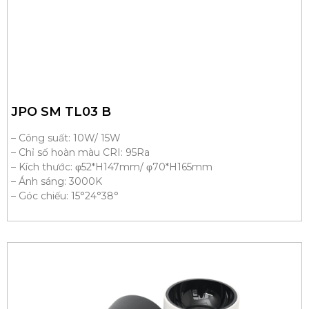
JPO SM TL03 B
– Công suất: 10W/ 15W
– Chỉ số hoàn màu CRI: 95Ra
– Kích thước: φ52*H147mm/ φ70*H165mm
– Ánh sáng: 3000K
– Góc chiếu: 15°24°38°