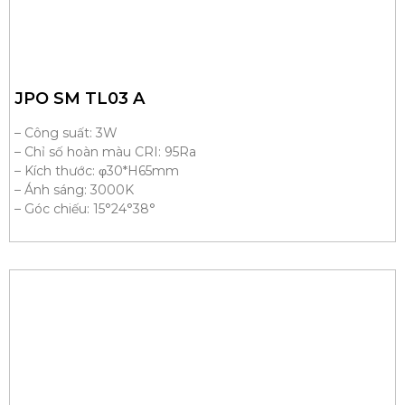
JPO SM TL03 A
– Công suất: 3W
– Chỉ số hoàn màu CRI: 95Ra
– Kích thước: φ30*H65mm
– Ánh sáng: 3000K
– Góc chiếu: 15°24°38°