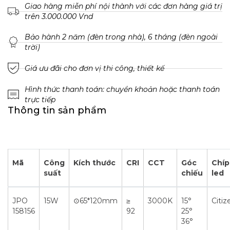
Giao hàng miễn phí nội thành với các đơn hàng giá trị
trên 3.000.000 Vnd
Bảo hành 2 năm (đèn trong nhà), 6 tháng (đèn ngoài
trời)
Giá ưu đãi cho đơn vị thi công, thiết kế
Hình thức thanh toán: chuyển khoản hoặc thanh toán
trực tiếp
Thông tin sản phẩm
Mã
Công
Kích thước
CRI
CCT
Góc
Chíp
suất
chiếu
led
JPO
15W
⊙65*120mm
≥
3000K
15°
Citiz
158156
92
25°
36°