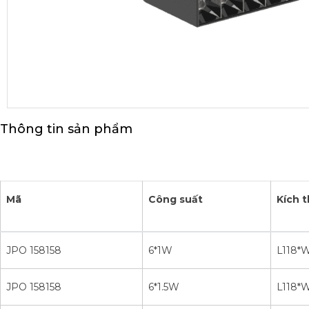
Thông tin sản phẩm
Mã
Công suất
Kích 
JPO 158158
6*1W
L118*
JPO 158158
6*1.5W
L118*