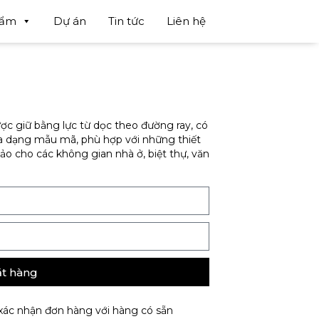
hẩm
Dự án
Tin tức
Liên hệ
c giữ bằng lực từ dọc theo đường ray, có
 Đa dạng mẫu mã, phù hợp với những thiết
hảo cho các không gian nhà ở, biệt thự, văn
t hàng
 xác nhận đơn hàng với hàng có sẵn