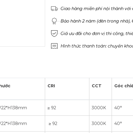
Giao hàng miễn phí nội thành với 
Bảo hành 2 năm (đèn trong nhà), 6
Giá ưu đãi cho đơn vị thi công, thi
Hình thức thanh toán: chuyển kho
thước
CRI
CCT
Góc chi
W22*H138mm
≥ 92
3000K
40°
W22*H138mm
≥ 92
3000K
40°