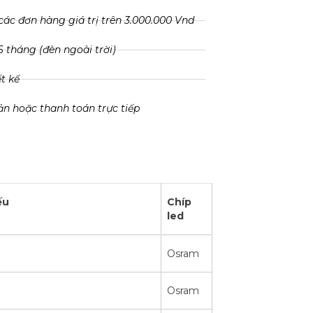
các đơn hàng giá trị trên 3.000.000 Vnd
 tháng (đèn ngoài trời)
ết kế
ản hoặc thanh toán trực tiếp
ếu
Chíp
led
Osram
Osram