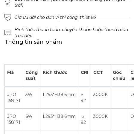
trời)
Giá ưu đãi cho đơn vị thi công, thiết kế
Hình thức thanh toán: chuyển khoản hoặc thanh toán
trực tiếp
Thông tin sản phẩm
Mã
Công
Kích thước
CRI
CCT
Góc
C
suất
chiếu
l
JPO
3W
L293*H38.6mm
≥
3000K
O
158171
92
JPO
6W
L293*H38.6mm
≥
3000K
O
158171
92