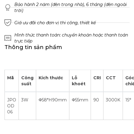
Bảo hành 2 năm (đèn trong nhà), 6 tháng (đèn ngoài
trời)
Giá ưu đãi cho đơn vị thi công, thiết kế
Hình thức thanh toán: chuyển khoản hoặc thanh toán
trực tiếp
Thông tin sản phẩm
Mã
Công
Kích thước
Lỗ
CRI
CCT
Gó
suất
khoét
chi
JPO
3W
Φ58*H90mm
Φ55mm
90
3000K
15°
OD
06