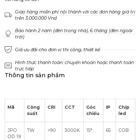
Giao hàng miễn phí nội thành với các đơn hàng giá trị
trên 3.000.000 Vnd
Bảo hành 2 năm (đèn trong nhà), 6 tháng (đèn ngoài
trời)
Giá ưu đãi cho đơn vị thi công, thiết kế
Hình thức thanh toán: chuyển khoản hoặc thanh toán
trực tiếp
Thông tin sản phẩm
Mã
Công
CRI
CCT
Góc
IP
Chíp
suất
chiếu
led
JPO
7W
>90
3000K
15°
65
COB
OD 19