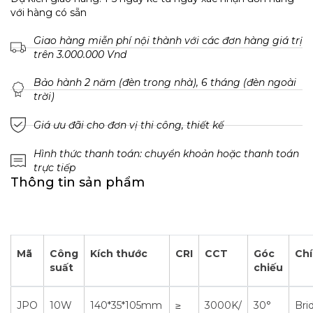
với hàng có sẵn
Giao hàng miễn phí nội thành với các đơn hàng giá trị
trên 3.000.000 Vnd
Bảo hành 2 năm (đèn trong nhà), 6 tháng (đèn ngoài
trời)
Giá ưu đãi cho đơn vị thi công, thiết kế
Hình thức thanh toán: chuyển khoản hoặc thanh toán
trực tiếp
Thông tin sản phẩm
Mã
Công
Kích thước
CRI
CCT
Góc
Chí
suất
chiếu
JPO
10W
140*35*105mm
≥
3000K/
30°
Bri