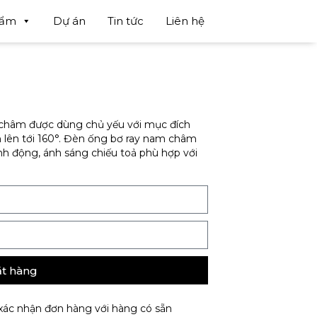
hẩm
Dự án
Tin tức
Liên hệ
châm được dùng chủ yếu với mục đích
 lên tới 160°. Đèn ống bơ ray nam châm
inh động, ánh sáng chiếu toả phù hợp với
t hàng
 xác nhận đơn hàng với hàng có sẵn