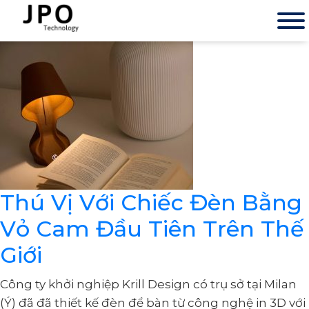
Thú Vị Với Chiếc Đèn Bằng
Vỏ Cam Đầu Tiên Trên Thế
Giới
Công ty khởi nghiệp Krill Design có trụ sở tại Milan
(Ý) đã đã thiết kế đèn để bàn từ công nghệ in 3D với